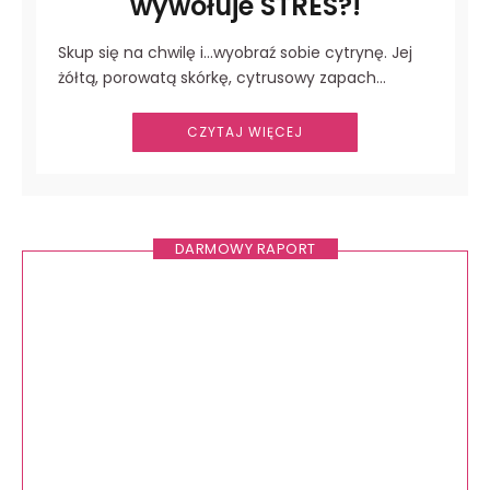
wywołuje STRES?!
Skup się na chwilę i…wyobraź sobie cytrynę. Jej
żółtą, porowatą skórkę, cytrusowy zapach…
CZYTAJ WIĘCEJ
DARMOWY RAPORT